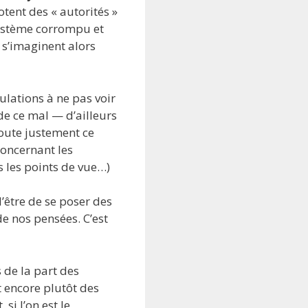
tent des « autorités »
 système corrompu et
 s’imaginent alors
ulations à ne pas voir
de ce mal — d’ailleurs
doute justement ce
concernant les
s les points de vue…)
d’être de se poser des
de nos pensées. C’est
 de la part des
t encore plutôt des
si l’on est le