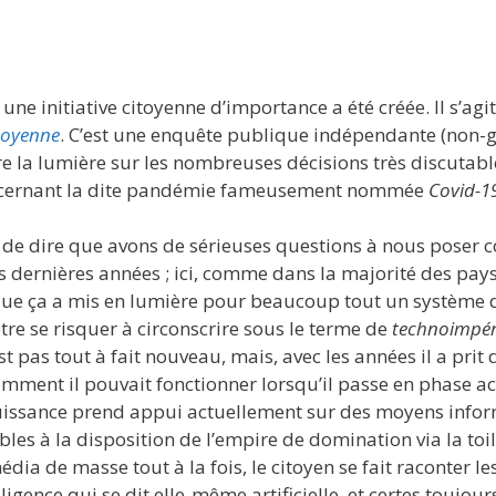
ne initiative citoyenne d’importance a été créée. Il s’agi
toyenne
. C’est une enquête publique indépendante (non-
ire la lumière sur les nombreuses décisions très discutabl
ncernant la dite pandémie fameusement nommée
Covid-1
e dire que avons de sérieuses questions à nous poser co
ois dernières années ; ici, comme dans la majorité des pay
t que ça a mis en lumière pour beaucoup tout un système 
tre se risquer à circonscrire sous le terme de
technoimpér
 pas tout à fait nouveau, mais, avec les années il a prit 
mment il pouvait fonctionner lorsqu’il passe en phase a
 puissance prend appui actuellement sur des moyens info
bles à la disposition de l’empire de domination via la toi
dia de masse tout à la fois, le citoyen se fait raconter l
gence qui se dit elle-même artificielle, et certes toujour