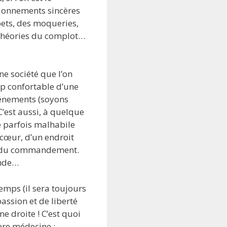
ionnements sincères
bets, des moqueries,
 théories du complot…
ne société que l’on
op confortable d’une
vénements (soyons
 C’est aussi, à quelque
ue parfois malhabile
 cœur, d’un endroit
 et du commandement.
onde…
emps (il sera toujours
assion et de liberté
me droite ! C’est quoi
pre médecine :