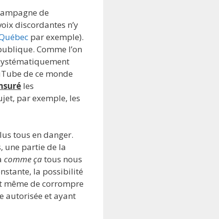
e campagne de
voix discordantes n’y
 Québec
par exemple).
 publique. Comme l’on
it systématiquement
YouTube de ce monde
nsuré
les
ujet, par exemple, les
plus tous en danger.
, une partie de la
à
comme ça
tous nous
stante, la possibilité
 et même de corrompre
 autorisée et ayant