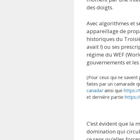
des doigts.
Avec algorithmes et se
appareillage de prop
historiques du Troisi
avait !) ou ses presc
régime du WEF (Worl
gouvernements et les 
(Pour ceux qui ne savent 
faites par un camarade q
canada/
ainsi que
https:/
et dernière partie
https:/
C’est évident que la 
domination qui circu
ce sens qu’elles for