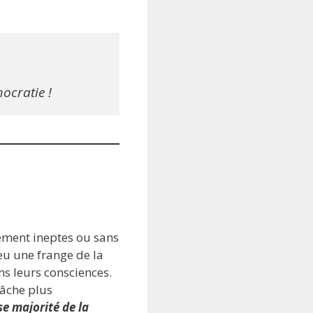
ocratie !
lement ineptes ou sans
 eu une frange de la
ns leurs consciences.
fâche plus
se majorité de la