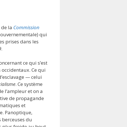
t de la
Commission
gouvernementale) qui
es prises dans les
9
.
ncernant ce qui s’est
s occidentaux. Ce qui
d’esclavage — celui
ialisme
. Ce système
de l’ampleur et on a
ctive de propagande
rmatiques et
le. Panoptique,
es berceuses du
s plus froide au bout