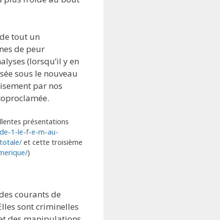
 de tout un
nes de peur
lyses (lorsqu’il y en
nsée sous le nouveau
isement par nos
utoproclamée.
llentes présentations
ode-1-le-f-e-m-au-
totale/
et cette troisième
umerique/
)
 des courants de
 Elles sont criminelles
 et des manipulations