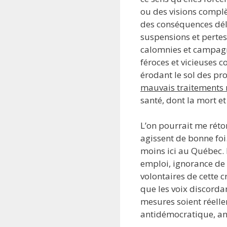
ou des visions compl
des conséquences délé
suspensions et pertes
calomnies et campagne
féroces et vicieuses c
érodant le sol des pro
mauvais traitements
santé, dont la mort e
L’on pourrait me réto
agissent de bonne foi.
moins ici au Québec. 
emploi, ignorance de l
volontaires de cette c
que les voix discorda
mesures soient réellem
antidémocratique, ané