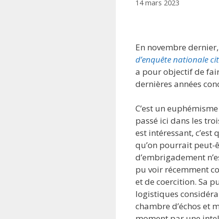
14 mars 2023
En novembre dernier, u
d’enquête nationale ci
a pour objectif de fa
dernières années co
C’est un euphémisme d
passé ici dans les tr
est intéressant, c’es
qu’on pourrait peut-ê
d’embrigadement n’est
pu voir récemment co
et de coercition. Sa
logistiques considéra
chambre d’échos et mé
moment par une intelli