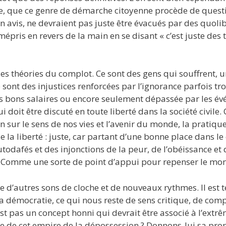
 que ce genre de démarche citoyenne procède de quest
on avis, ne devraient pas juste être évacués par des quoli
pris en revers de la main en se disant « c’est juste des
des théories du complot. Ce sont des gens qui souffrent, u
 sont des injustices renforcées par l’ignorance parfois tr
es bons salaires ou encore seulement dépassée par les é
i doit être discuté en toute liberté dans la société civile.
n sur le sens de nos vies et l’avenir du monde, la pratiq
 la liberté : juste, car partant d’une bonne place dans le
utodafés et des injonctions de la peur, de l’obéissance
el… Comme une sorte de point d’appui pour repenser le m
e d’autres sons de cloche et de nouveaux rythmes. Il est t
a démocratie, ce qui nous reste de sens critique, de comp
est pas un concept honni qui devrait être associé à l’extrê
aire de cet empire de la dépossession ? Donnons-lui sa pro