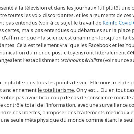
ésenté à la télévision et dans les journaux fut plutôt un
tre toutes les voix discordantes, et les arguments de ces 
t pas entendus (voir à ce sujet le travail de
Réinfo Covid
es certes, mais pas entendues ou débattues sur la place
ite d’affirmer que « la science est unanime » lorsqu’on ta
rdantes. Cela est tellement vrai que les Facebook et les 
mmunication du monde post-citoyens) ont littéralement
ce
angeaient l’establishment
technoimpérialiste
(voir sur ce s
acceptable sous tous les points de vue. Elle nous met de 
ait anciennement
le totalitarisme
. On y est… Ou en tout cas
 semble pas avoir beaucoup de cas de conscience morale 
contrôle total de l’information, avec une surveillance con
dre nos libertés, d’imposer des traitements médicaux
er une seule métaphysique du monde comme étant la seule