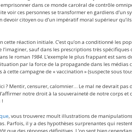
e emprisonner dans ce monde carcéral de contrôle omnipo
suite voir ces personnes se transformer en gardiens d’un
 devoir citoyen ou d’un impératif moral supérieur qu’ils
 cette réaction initiale. C’est qu’on a conditionné les pop
 l’imaginer, sauf dans les prescriptions très spécifiques 
ans le roman
1984
. L’exemple le plus frappant est sans 
ituation par la force de la propagande dans les médias 
s à cette campagne de « vaccination » (suspecte sous tou
ici ? Mentir, censurer, calomnier… Le mal ne devrait pas 
affirmer notre droit à la souveraineté de notre corps et 
 !
ique
, vous trouverez moult illustrations de manipulations
as. Parfois, il y a des hypothèses surprenantes qui resten
 que des réponses définitives. L’on sent bien cependant, 