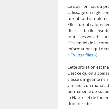
Ce que l’on nous a pr
salissage en règle con
furent tout simplemen
Elles furent calomnié
dit, c’est facile ensu
toutes les voix disco
(l’essentiel de la co
informations qui dér
« Twitter files »
).
Cette situation est in
C’est ce qu’on appel
classe dirigeante ne
y mener : un monde de 
permanente de suspen
la Nature et de forc
droit de citer.