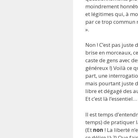
moindrement honnête,
et légitimes qui, à m
par ce trop commun mé
».
Non ! C’est pas juste 
brise en morceaux, ce
caste de gens avec d
généreux !) Voilà ce qu
part, une interrogatio
mais pourtant juste de
libre et dégagé des a
Et c’est là l’essenti
Il est temps d’entendr
temps) de pratiquer l
(Et
non
! La liberté n’
ce délire là ?) Que f