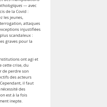
athologiques
— avec
is de la Covid :
z les jeunes,
terrogation, attaques
exceptions injustifiées
e plus scandaleux :
es graves pour la
titutions ont agi et
 cette crise, du
r de perdre son
ectifs des acteurs
 Cependant, il faut
 nécessité des
n est à la fois
ment inepte.