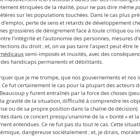
ètement étriquées de la réalité, pour ne pas dire même
p
tères sur les populations touchées. Dans le cas plus préc
 d’emploi, perte de sens et retards de développement che
s grossières de dénigrement face à toute critique ou in
ontre l’intégrité et l’autonomie des personnes, mesures d’
tections du droit ; et, on va pas taire l’aspect peut-être l
 médicaux
semi-imposés et inusités, avec des conséquenc
t des handicaps permanents et débilitants.
rquer que je me trompe, que nos gouvernements et nos ins
 Ce fut certainement le cas pour la plupart des acteurs de
Beaucoup y furent entraînés par la force des choses (peu
a gravité de la situation, difficulté à comprendre les obj
rise ou de sa propre position dans la chaîne de décision).
ntes dans ce concert presqu’unanime de la « bonté » et la
ent entendues. Ce ne fut pas du tout le cas. Cette situatio
mique, dangereuse sociétalement ; et, je dirais, morale