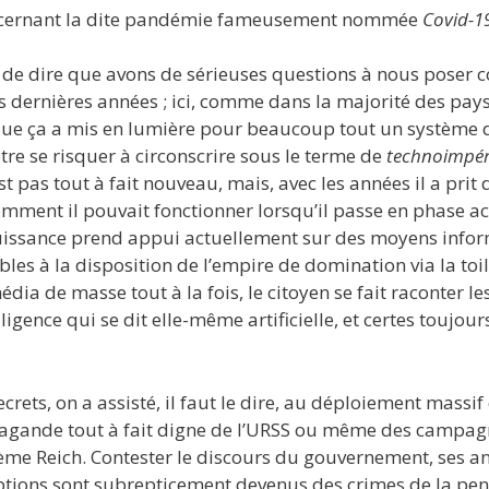
ncernant la dite pandémie fameusement nommée
Covid-1
e dire que avons de sérieuses questions à nous poser co
ois dernières années ; ici, comme dans la majorité des pay
t que ça a mis en lumière pour beaucoup tout un système 
tre se risquer à circonscrire sous le terme de
technoimpér
 pas tout à fait nouveau, mais, avec les années il a prit 
mment il pouvait fonctionner lorsqu’il passe en phase a
 puissance prend appui actuellement sur des moyens info
bles à la disposition de l’empire de domination via la toi
dia de masse tout à la fois, le citoyen se fait raconter l
gence qui se dit elle-même artificielle, et certes toujour
crets, on a assisté, il faut le dire, au déploiement massif
agande tout à fait digne de l’URSS ou même des campag
ème Reich. Contester le discours du gouvernement, ses ana
riptions sont subrepticement devenus des crimes de la pe