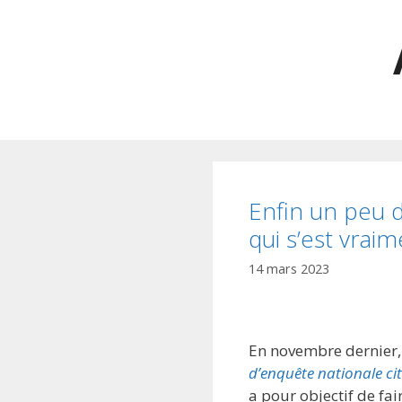
Aller
au
contenu
Enfin un peu d
qui s’est vrai
14 mars 2023
En novembre dernier, u
d’enquête nationale ci
a pour objectif de fa