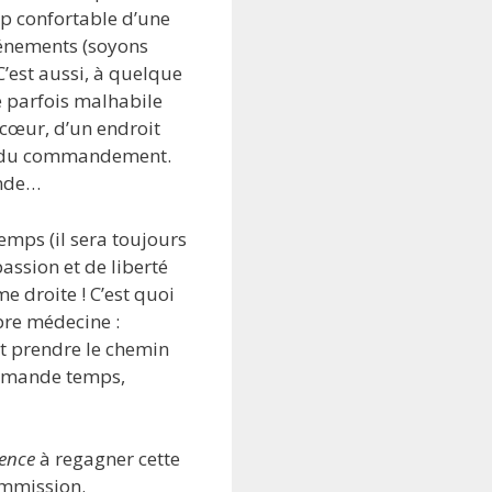
op confortable d’une
vénements (soyons
 C’est aussi, à quelque
ue parfois malhabile
 cœur, d’un endroit
 et du commandement.
onde…
emps (il sera toujours
assion et de liberté
me droite ! C’est quoi
pre médecine :
t prendre le chemin
 demande temps,
ience
à regagner cette
ommission.