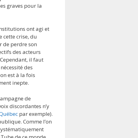
es graves pour la
titutions ont agi et
 cette crise, du
r de perdre son
ectifs des acteurs
 Cependant, il faut
 nécessité des
n est à la fois
ment inepte.
e campagne de
voix discordantes n’y
 Québec
par exemple).
 publique. Comme l’on
it systématiquement
YouTube de ce monde