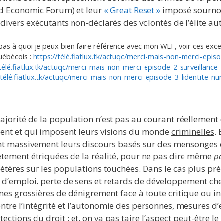
d Economic Forum) et leur
« Great Reset »
imposé sourno
divers exécutants non-déclarés des volontés de l’élite a
pas à quoi je peux bien faire référence avec mon WEF, voir ces exce
uébécois :
https://télé.fiatlux.tk/actuqc/merci-mais-non-merci-epis
/télé.fiatlux.tk/actuqc/merci-mais-non-merci-episode-2-surveillance-
/télé.fiatlux.tk/actuqc/merci-mais-non-merci-episode-3-lidentite-n
majorité de la population n’est pas au courant réellement
lent et qui imposent leurs visions du monde
criminelles
.
cent massivement leurs discours basés sur des mensonges
ètement étriquées de la réalité, pour ne pas dire même
p
tères sur les populations touchées. Dans le cas plus préc
 d’emploi, perte de sens et retards de développement che
s grossières de dénigrement face à toute critique ou in
ontre l’intégrité et l’autonomie des personnes, mesures d’
tections du droit ; et, on va pas taire l’aspect peut-être l