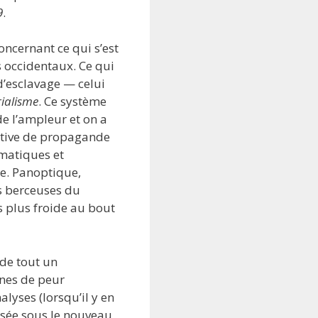
9
.
ncernant ce qui s’est
s occidentaux. Ce qui
d’esclavage — celui
ialisme
. Ce système
de l’ampleur et on a
ctive de propagande
rmatiques et
le. Panoptique,
es berceuses du
s plus froide au bout
 de tout un
nes de peur
lyses (lorsqu’il y en
nsée sous le nouveau