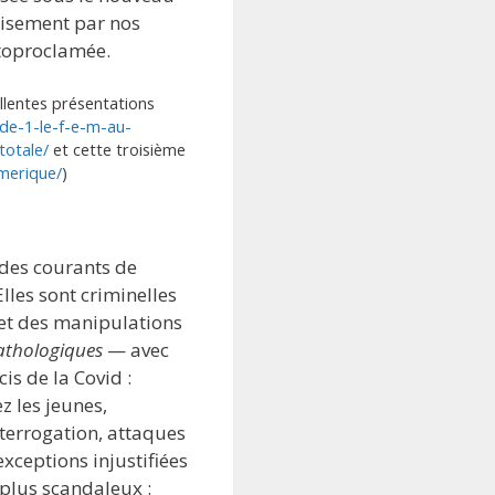
isement par nos
utoproclamée.
llentes présentations
ode-1-le-f-e-m-au-
totale/
et cette troisième
umerique/
)
 des courants de
 Elles sont criminelles
 et des manipulations
athologiques
— avec
is de la Covid :
z les jeunes,
terrogation, attaques
exceptions injustifiées
e plus scandaleux :