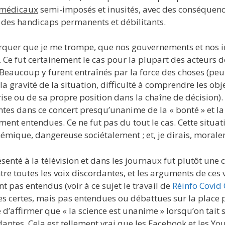
 médicaux
semi-imposés et inusités, avec des conséquenc
t des handicaps permanents et débilitants.
rquer que je me trompe, que nos gouvernements et nos ins
 Ce fut certainement le cas pour la plupart des acteurs de
Beaucoup y furent entraînés par la force des choses (peu
a gravité de la situation, difficulté à comprendre les obj
rise ou de sa propre position dans la chaîne de décision).
ntes dans ce concert presqu’unanime de la « bonté » et la
ent entendues. Ce ne fut pas du tout le cas. Cette situatio
mique, dangereuse sociétalement ; et, je dirais, morale
ésenté à la télévision et dans les journaux fut plutôt un
tre toutes les voix discordantes, et les arguments de ces 
t pas entendus (voir à ce sujet le travail de
Réinfo Covid
es certes, mais pas entendues ou débattues sur la place
ite d’affirmer que « la science est unanime » lorsqu’on ta
rdantes. Cela est tellement vrai que les Facebook et les 