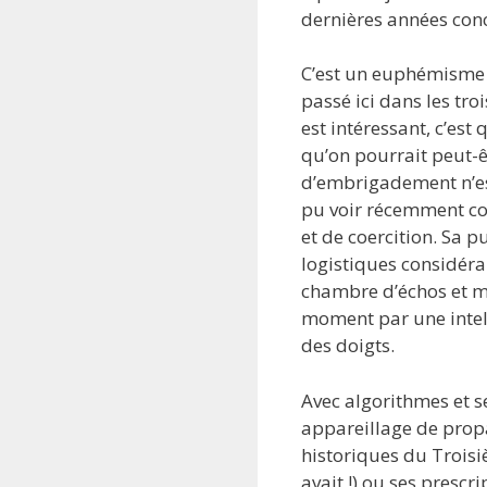
dernières années co
C’est un euphémisme d
passé ici dans les tr
est intéressant, c’es
qu’on pourrait peut-ê
d’embrigadement n’est
pu voir récemment co
et de coercition. Sa
logistiques considéra
chambre d’échos et mé
moment par une intelli
des doigts.
Avec algorithmes et se
appareillage de prop
historiques du Troisi
avait !) ou ses presc