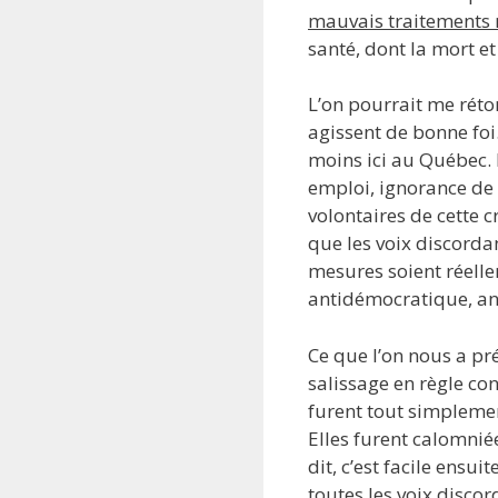
mauvais traitements
santé, dont la mort e
L’on pourrait me réto
agissent de bonne foi.
moins ici au Québec. 
emploi, ignorance de l
volontaires de cette c
que les voix discorda
mesures soient réellem
antidémocratique, ané
Ce que l’on nous a pr
salissage en règle con
furent tout simplemen
Elles furent calomnié
dit, c’est facile ensu
toutes les voix disco