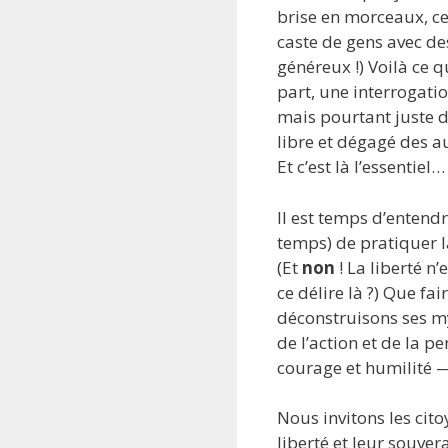
brise en morceaux, ce
caste de gens avec d
généreux !) Voilà ce qu
part, une interrogatio
mais pourtant juste de
libre et dégagé des a
Et c’est là l’essenti
Il est temps d’entendr
temps) de pratiquer l
(Et
non
! La liberté n’
ce délire là ?) Que f
déconstruisons ses my
de l’action et de la 
courage et humilité 
Nous invitons les cit
liberté et leur souv