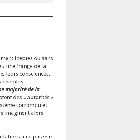
lement ineptes ou sans
 eu une frange de la
ns leurs consciences.
fâche plus
se majorité de la
tent des « autorités »
 système corrompu et
 s’imaginent alors
ulations à ne pas voir