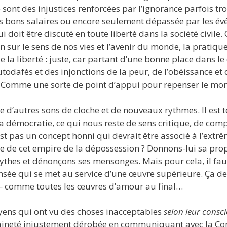
 sont des injustices renforcées par l’ignorance parfois tr
es bons salaires ou encore seulement dépassée par les é
i doit être discuté en toute liberté dans la société civile.
n sur le sens de nos vies et l’avenir du monde, la pratiq
 la liberté : juste, car partant d’une bonne place dans le
utodafés et des injonctions de la peur, de l’obéissance
el… Comme une sorte de point d’appui pour repenser le m
e d’autres sons de cloche et de nouveaux rythmes. Il est t
a démocratie, ce qui nous reste de sens critique, de comp
est pas un concept honni qui devrait être associé à l’extrê
aire de cet empire de la dépossession ? Donnons-lui sa pro
thes et dénonçons ses mensonges. Mais pour cela, il fau
pensée qui se met au service d’une œuvre supérieure. Ça
— comme toutes les œuvres d’amour au final…
oyens qui ont vu des choses inacceptables
selon leur consc
eraineté injustement dérobée en communiquant avec la C